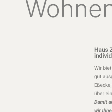
Wohne
Haus Z
individ
Wir bie
gut aus
Eßecke,
über ei
Damit a
wir Ihne