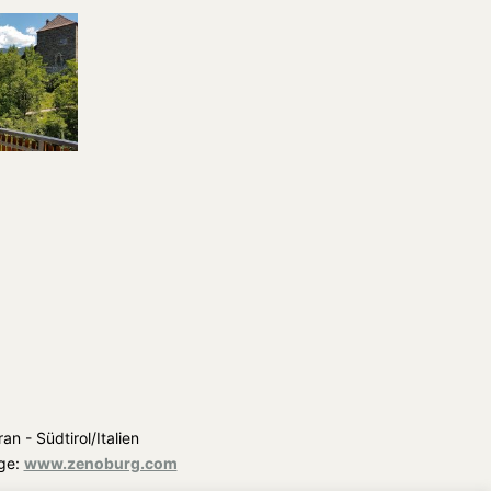
n - Südtirol/Italien
ge:
www.zenoburg.com