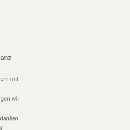
ganz
aum mit
r
gen wir
 danken
!