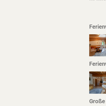
Ferien
Ferie
Große